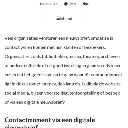
 deze
12/28/2016
3 min
0
s kan de
 niet
Inhoud
neren.
ieken
Veel organisaties versturen een nieuwsbrief, omdat ze in
ische
contact willen komen met hun klanten of bezoekers.
s worden
Organisaties zoals bibliotheken, musea, theaters, archieven
kt om
em
of andere culturele of erfgoed instellingen gaan steeds meer
tie te
inzien dat het goed is om na te gaan waar dit contactmoment
elen over
ligt in de customer journey, de klantreis. Is dit via de website,
drag van
zoeker op
social media, bij een voorstelling, tentoonstelling of bezoek
ite.
of via een digitale nieuwsbrief?
ing
Contactmoment via een digitale
ingcookies
nieuwsbrief
 gebruikt