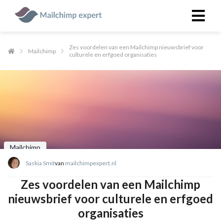
Zes voordelen van een Mailchimp nieuwsbrief voor
Mailchimp
culturele en erfgoed organisaties
ngen
 policy
oneel
onele
 zijn
Mailchimp
kelijk om
Saskia Smit
van
mailchimpexpert.nl
site te
ken. Ze
Zes voordelen van een Mailchimp
 gebruikt
nieuwsbrief voor culturele en erfgoed
organisaties
ncties en