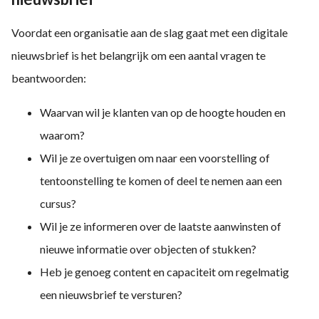
oekers te
 op de
Voordat een organisatie aan de slag gaat met een digitale
e. Hierdoor
nieuwsbrief is het belangrijk om een aantal vragen te
 website-
beantwoorden:
ren
nte
Waarvan wil je klanten van op de hoogte houden en
enties
gebaseerd
waarom?
 gedrag
Wil je ze overtuigen om naar een voorstelling of
ze
tentoonstelling te komen of deel te nemen aan een
er.
cursus?
Wil je ze informeren over de laatste aanwinsten of
ren
nieuwe informatie over objecten of stukken?
Heb je genoeg content en capaciteit om regelmatig
een nieuwsbrief te versturen?