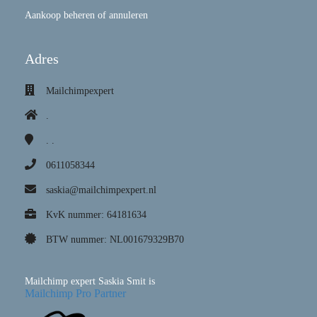
Aankoop beheren of annuleren
Adres
Mailchimpexpert
.
.
.
0611058344
saskia@mailchimpexpert.nl
KvK nummer: 64181634
BTW nummer: NL001679329B70
Mailchimp expert Saskia Smit is
Mailchimp Pro Partner