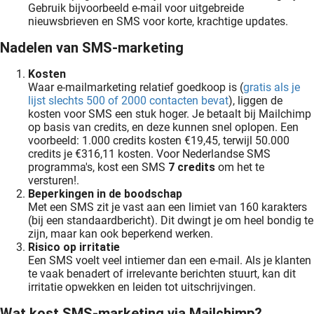
Gebruik bijvoorbeeld e-mail voor uitgebreide
nieuwsbrieven en SMS voor korte, krachtige updates.
Nadelen van SMS-marketing
Kosten
Waar e-mailmarketing relatief goedkoop is (
gratis als je
lijst slechts 500 of 2000 contacten bevat
), liggen de
kosten voor SMS een stuk hoger. Je betaalt bij Mailchimp
op basis van credits, en deze kunnen snel oplopen. Een
voorbeeld: 1.000 credits kosten €19,45, terwijl 50.000
credits je €316,11 kosten. Voor Nederlandse SMS
programma's, ‌kost een SMS
7 credits
om het te
versturen!.
Beperkingen in de boodschap
Met een SMS zit je vast aan een limiet van 160 karakters
(bij een standaardbericht). Dit dwingt je om heel bondig te
zijn, maar kan ook beperkend werken.
Risico op irritatie
Een SMS voelt veel intiemer dan een e-mail. Als je klanten
te vaak benadert of irrelevante berichten stuurt, kan dit
irritatie opwekken en leiden tot uitschrijvingen.
Wat kost SMS-marketing via Mailchimp?