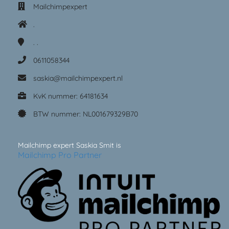
Mailchimpexpert
.
.
.
0611058344
saskia@mailchimpexpert.nl
KvK nummer: 64181634
BTW nummer: NL001679329B70
Mailchimp expert Saskia Smit is
Mailchimp Pro Partner