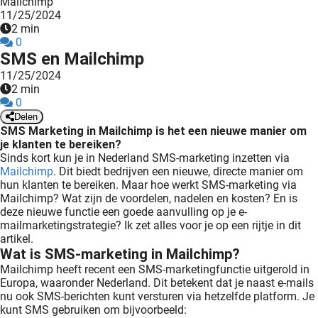
Mailchimp
oekers te
11/25/2024
2 min
 op de
0
e. Hierdoor
SMS en Mailchimp
 website-
11/25/2024
ren
2 min
nte
0
enties
Delen
SMS Marketing in Mailchimp is het een nieuwe manier om
gebaseerd
je klanten te bereiken?
 gedrag
Sinds kort kun je in Nederland SMS-marketing inzetten via
ze
Mailchimp
. Dit biedt bedrijven een nieuwe, directe manier om
er.
hun klanten te bereiken. Maar hoe werkt SMS-marketing via
Mailchimp? Wat zijn de voordelen, nadelen en kosten? En is
deze nieuwe functie een goede aanvulling op je e-
mailmarketingstrategie? Ik zet alles voor je op een rijtje in dit
ren
artikel.
Wat is SMS-marketing in Mailchimp?
Mailchimp heeft recent een SMS-marketingfunctie uitgerold in
Europa, waaronder Nederland. Dit betekent dat je naast e-mails
nu ook SMS-berichten kunt versturen via hetzelfde platform. Je
kunt SMS gebruiken om bijvoorbeeld: