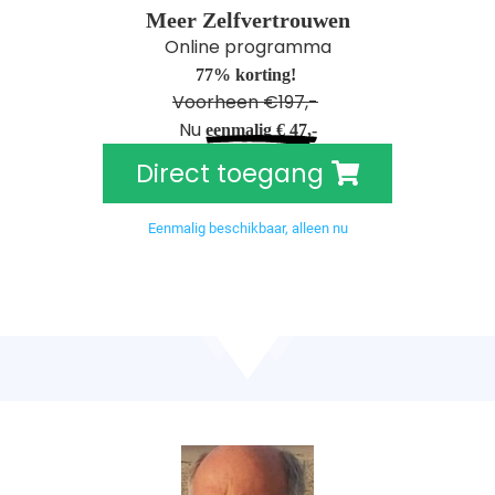
Meer Zelfvertrouwen
oekers te
Online programma
 op de
e. Hierdoor
77
% korting!
Voorheen €197,-
 website-
Nu
ren
eenmalig € 47,-
nte
Direct toegang
enties
gebaseerd
Eenmalig beschikbaar, alleen nu
 gedrag
ze
er.
ren