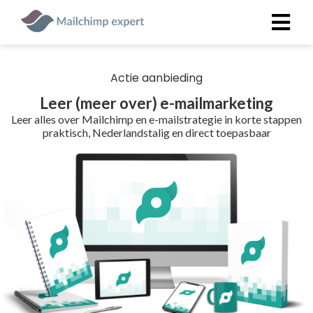
Actie aanbieding
ngen
 policy
Leer (meer over) e-mailmarketing
Leer alles over Mailchimp en e-mailstrategie in korte stappen
praktisch, Nederlandstalig en direct toepasbaar
oneel
onele
 zijn
kelijk om
site te
ken. Ze
 gebruikt
ncties en