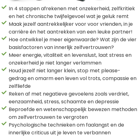
 deze
In 4 stappen afrekenen met onzekerheid, zelfkritiek
s kan de
en het chronische twijfelgevoel wat je geluk remt
 niet
Maak jezelf aantrekkelijker voor voor vrienden, in je
neren.
carrière én het aantrekken van een leuke partner!
ieken
Hoe ontwikkel je meer eigenwaarde? Wat zijn de vier
basisfactoren van innerlijk zelfvertrouwen?
ische
Meer energie, vitaliteit en levenslust, laat stress en
s worden
onzekerheid je niet langer verlammen
kt om
Houd jezelf niet langer klein, stop met please-
em
gedrag en omarm een leven vol trots, compassie en
tie te
zelfliefde
elen over
drag van
Reken af met negatieve gevoelens zoals verdriet,
zoeker op
eenzaamheid, stress, schaamte en depressie
ite.
Beproefde en wetenschappelijk bewezen methoden
om zelfvertrouwen te vergroten
ing
Psychologische technieken om faalangst en de
ingcookies
innerlijke criticus uit je leven te verbannen
 gebruikt