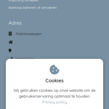
Mailchimp artikelen
Aankoop beheren of annuleren
Adres
Mailchimpexpert
.
.
.
0611058344
saskia@mailchimpexpert.nl
KvK nummer: 64181634
Cookies
BTW nummer: NL001679329B70
Wij gebruiken cookies op onze website om de
gebruikerservaring optimaal te houden.
Mailchimp expert Saskia Smit is
Privacy policy
Mailchimp Pro Partner