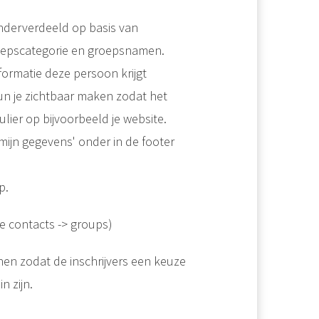
onderverdeeld op basis van
roepscategorie en groepsnamen.
formatie deze persoon krijgt
un je zichtbaar maken zodat het
lier op bijvoorbeeld je website.
g mijn gegevens' onder in de footer
p.
e contacts -> groups)
onen zodat de inschrijvers een keuze
n zijn.