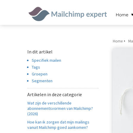
noniem
formatie te
Home
erzamelen over
t gedrag van
en bezoeker op
 website.
Home
Ma
In dit artikel
arketing
Specifiek mailen
rketingcookies
Tags
rden gebruikt
Groepen
m bezoekers te
Segmenten
lgen op de
bsite. Hierdoor
Artikelen in deze categorie
nnen website-
Wat zijn de verschillende
genaren
abonnementsvormen van Mailchimp?
levante
(2026)
vertenties tonen
Hoe kan ik zorgen dat mijn mailings
baseerd op het
vanuit Mailchimp goed aankomen?