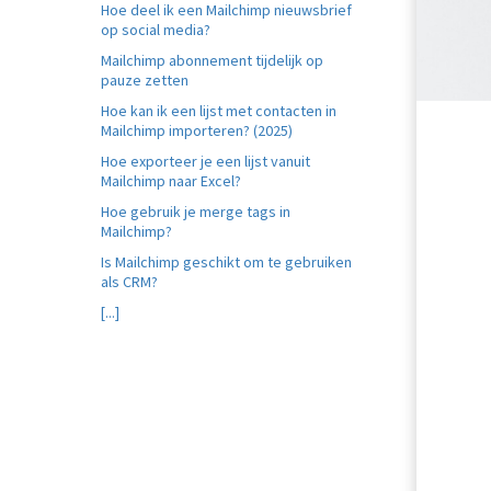
edrag van deze
Hoe deel ik een Mailchimp nieuwsbrief
zoeker.
op social media?
Mailchimp abonnement tijdelijk op
pauze zetten
orkeuren opslaan
Hoe kan ik een lijst met contacten in
Mailchimp importeren? (2025)
Hoe exporteer je een lijst vanuit
Mailchimp naar Excel?
Hoe gebruik je merge tags in
Mailchimp?
Is Mailchimp geschikt om te gebruiken
als CRM?
[...]